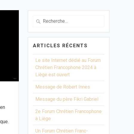
Recherche
pour
:
ARTICLES RÉCENTS
Le site Internet dédié au Forum
Chrétien Francophone 2024 à
Liège est ouvert
Message de Robert Innes
Message du père Fikri Gabriel
 en
2e Forum Chrétien Francophone
à Liège
ique.
Un Forum Chrétien Franc-