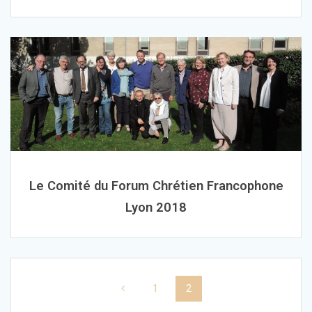
Le Comité du Forum Chrétien Francophone
Lyon 2018
Navigation
Page
Page
1
2
au